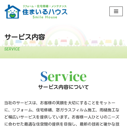
コ
ン
テ
サービス内容
ン
ツ
SERVICE
へ
ス
キ
S
ervice
ッ
プ
サービス内容について
当社のサービスは、お客様の笑顔を大切にすることをモットー
に、リフォーム、住宅修繕、窓ガラスフィルム施工、雨樋施工な
ど幅広いサービスを提供しています。お客様一人ひとりのニーズ
に合わせた最適な住空間の提供を目指し、最新の技術と確かな技